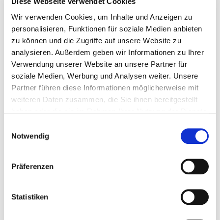
Diese Webseite verwendet Cookies
Psychosomatische Medizin in Lohr
Wir verwenden Cookies, um Inhalte und Anzeigen zu
a.M.: hier in der Klinik für
personalisieren, Funktionen für soziale Medien anbieten
Forensische Medizin, auf der
zu können und die Zugriffe auf unsere Website zu
Allgemeinpsychiatrischen Station, in
analysieren. Außerdem geben wir Informationen zu Ihrer
der Tagesklinik und auf der Station
Verwendung unserer Website an unsere Partner für
soziale Medien, Werbung und Analysen weiter. Unsere
für Suchterkrankungen tätig
Partner führen diese Informationen möglicherweise mit
weiteren Daten zusammen, die Sie ihnen bereitgestellt
11/2013 – 12/2019
haben oder die sie im Rahmen Ihrer Nutzung der Dienste
gesammelt haben.
Dipl.- Psychologin in therapeutischer
Einwilligungsauswahl
Notwendig
Tätigkeit in der Ambulanz des
Würzburger Instituts für
Präferenzen
Psychoanalyse und Psychotherapie
e.V.
Statistiken
7/2009 – 4/2010