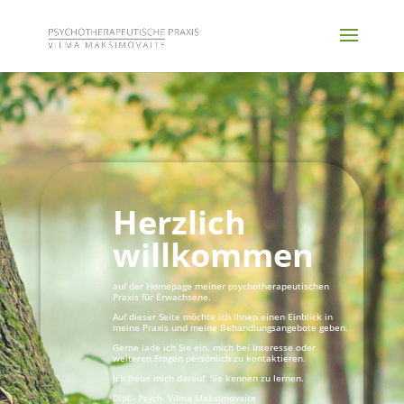
Herzlich
willkommen
auf der Homepage meiner psychotherapeutischen
Praxis für Erwachsene.
Auf dieser Seite möchte ich Ihnen einen Einblick in
meine Praxis und meine Behandlungsangebote geben.
Gerne lade ich Sie ein, mich bei Interesse oder
weiteren Fragen persönlich zu kontaktieren.
Ich freue mich darauf, Sie kennen zu lernen.
Dipl.- Psych. Vilma Maksimovaite