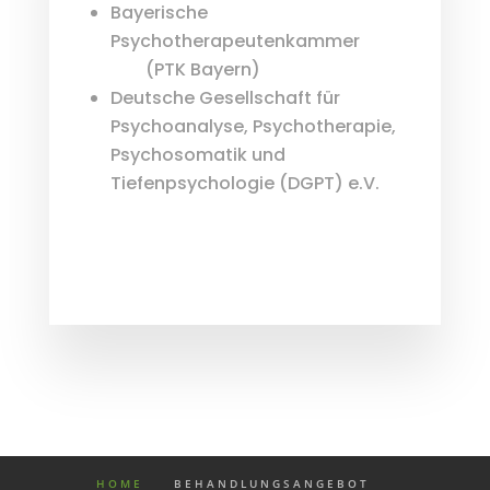
Bayerische
Psychotherapeutenkammer
(PTK Bayern)
Deutsche Gesellschaft für
Psychoanalyse, Psychotherapie,
Psychosomatik und
Tiefenpsychologie (DGPT) e.V.
HOME
BEHANDLUNGSANGEBOT